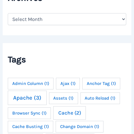
A
r
c
h
i
v
e
Tags
s
Admin Column
(1)
Ajax
(1)
Anchor Tag
(1)
Apache
(3)
Assets
(1)
Auto Reload
(1)
Cache
(2)
Browser Sync
(1)
Cache Busting
(1)
Change Domain
(1)