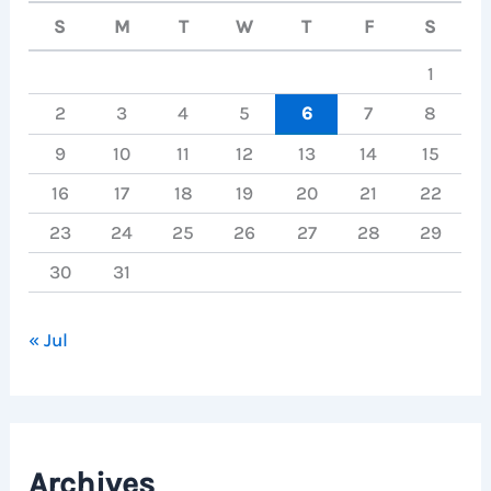
S
M
T
W
T
F
S
1
2
3
4
5
6
7
8
9
10
11
12
13
14
15
16
17
18
19
20
21
22
23
24
25
26
27
28
29
30
31
« Jul
Archives