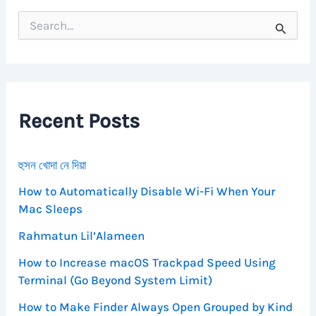
S
e
a
r
c
h
f
Recent Posts
o
r
:
হুসন খোদা নে দিয়া
How to Automatically Disable Wi-Fi When Your
Mac Sleeps
Rahmatun Lil’Alameen
How to Increase macOS Trackpad Speed Using
Terminal (Go Beyond System Limit)
How to Make Finder Always Open Grouped by Kind