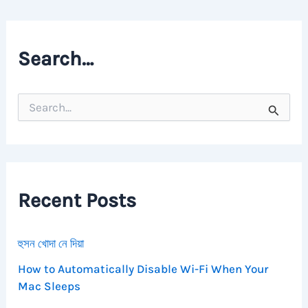
Search…
S
e
a
r
c
h
f
Recent Posts
o
r
:
হুসন খোদা নে দিয়া
How to Automatically Disable Wi-Fi When Your
Mac Sleeps