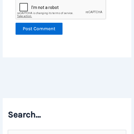
Search…
S