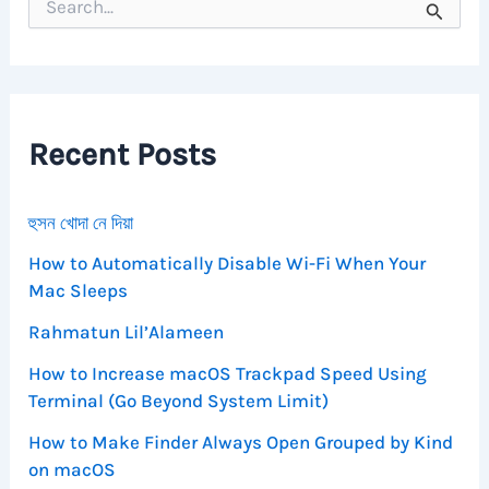
e
a
r
c
h
f
Recent Posts
o
r
:
হুসন খোদা নে দিয়া
How to Automatically Disable Wi-Fi When Your
Mac Sleeps
Rahmatun Lil’Alameen
How to Increase macOS Trackpad Speed Using
Terminal (Go Beyond System Limit)
How to Make Finder Always Open Grouped by Kind
on macOS