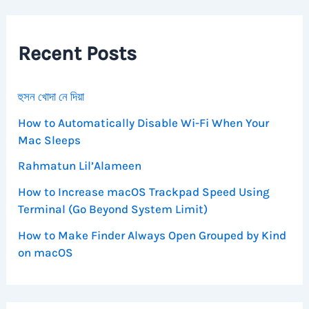
c
h
f
Recent Posts
o
r
:
হুসন খোদা নে দিয়া
How to Automatically Disable Wi-Fi When Your
Mac Sleeps
Rahmatun Lil’Alameen
How to Increase macOS Trackpad Speed Using
Terminal (Go Beyond System Limit)
How to Make Finder Always Open Grouped by Kind
on macOS