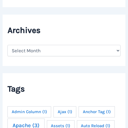
Archives
A
r
c
h
i
v
e
Tags
s
Admin Column
(1)
Ajax
(1)
Anchor Tag
(1)
Apache
(3)
Assets
(1)
Auto Reload
(1)