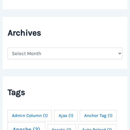
Archives
A
r
c
h
i
v
e
Tags
s
Admin Column
(1)
Ajax
(1)
Anchor Tag
(1)
Apache
(3)
Assets
(1)
Auto Reload
(1)