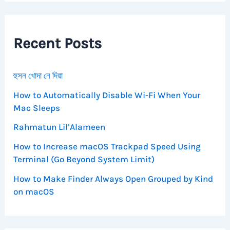
c
h
f
Recent Posts
o
r
:
হুসন খোদা নে দিয়া
How to Automatically Disable Wi-Fi When Your
Mac Sleeps
Rahmatun Lil’Alameen
How to Increase macOS Trackpad Speed Using
Terminal (Go Beyond System Limit)
How to Make Finder Always Open Grouped by Kind
on macOS