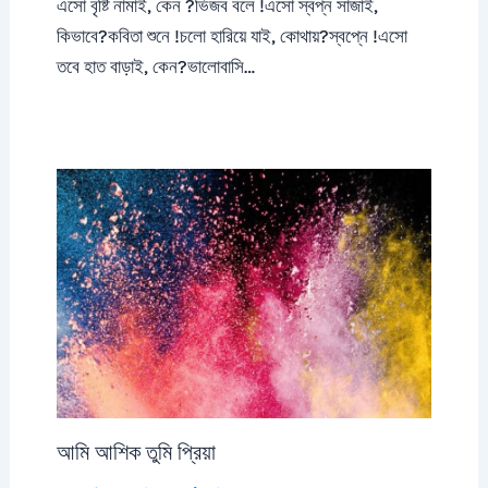
এসো বৃষ্টি নামাই, কেন ?ভিজব বলে !এসো স্বপ্ন সাজাই,
কিভাবে?কবিতা শুনে !চলো হারিয়ে যাই, কোথায়?স্বপ্নে !এসো
তবে হাত বাড়াই, কেন?ভালোবাসি…
আমি আশিক তুমি প্রিয়া