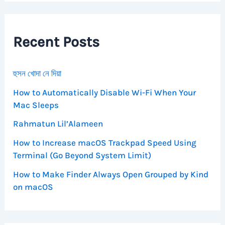
c
h
f
Recent Posts
o
r
:
হুসন খোদা নে দিয়া
How to Automatically Disable Wi-Fi When Your
Mac Sleeps
Rahmatun Lil’Alameen
How to Increase macOS Trackpad Speed Using
Terminal (Go Beyond System Limit)
How to Make Finder Always Open Grouped by Kind
on macOS