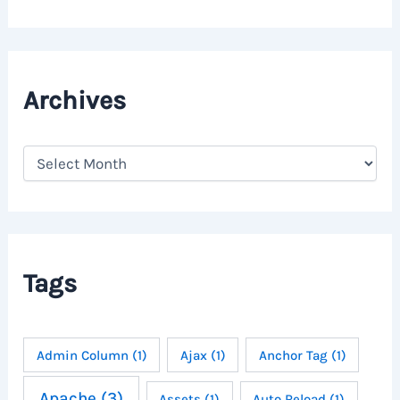
Archives
A
r
c
h
i
v
e
Tags
s
Admin Column
(1)
Ajax
(1)
Anchor Tag
(1)
Apache
(3)
Assets
(1)
Auto Reload
(1)