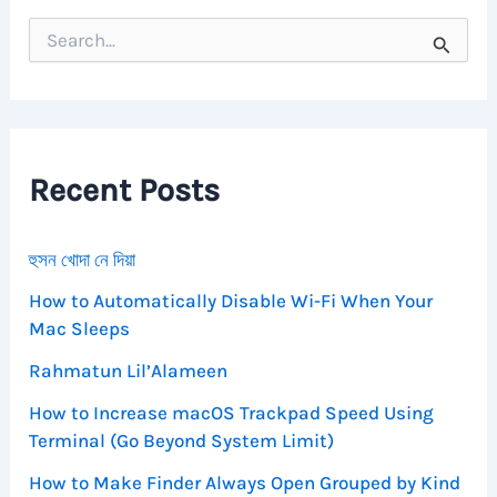
S
e
a
r
c
h
f
Recent Posts
o
r
:
হুসন খোদা নে দিয়া
How to Automatically Disable Wi-Fi When Your
Mac Sleeps
Rahmatun Lil’Alameen
How to Increase macOS Trackpad Speed Using
Terminal (Go Beyond System Limit)
How to Make Finder Always Open Grouped by Kind