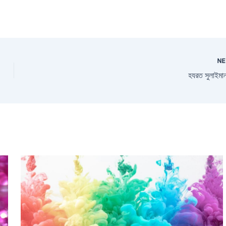
N
হযরত সুলাইমা