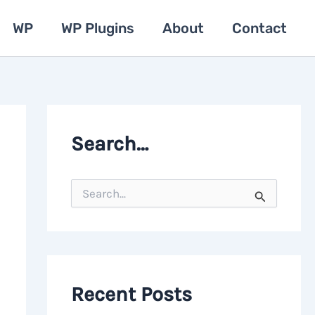
WP
WP Plugins
About
Contact
Search…
S
e
a
r
c
h
f
o
Recent Posts
r
: