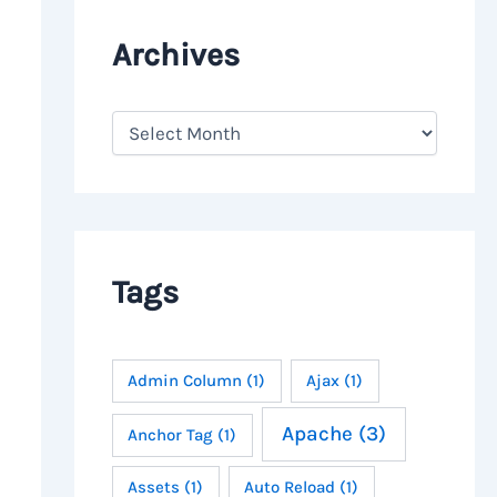
Archives
A
r
c
h
i
v
e
s
Tags
Admin Column
(1)
Ajax
(1)
Apache
(3)
Anchor Tag
(1)
Assets
(1)
Auto Reload
(1)