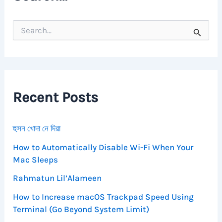
S
e
a
r
c
h
f
Recent Posts
o
r
:
হুসন খোদা নে দিয়া
How to Automatically Disable Wi-Fi When Your
Mac Sleeps
Rahmatun Lil’Alameen
How to Increase macOS Trackpad Speed Using
Terminal (Go Beyond System Limit)